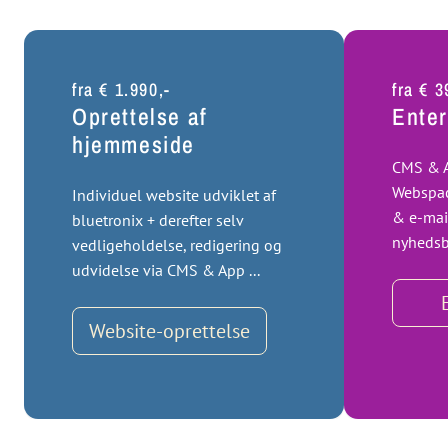
fra € 1.990,-
fra € 3
Oprettelse af
Enter
hjemmeside
CMS & A
Webspac
Individuel website udviklet af
& e-mail
bluetronix + derefter selv
nyhedsbre
vedligeholdelse, redigering og
udvidelse via CMS & App ...
Website-oprettelse