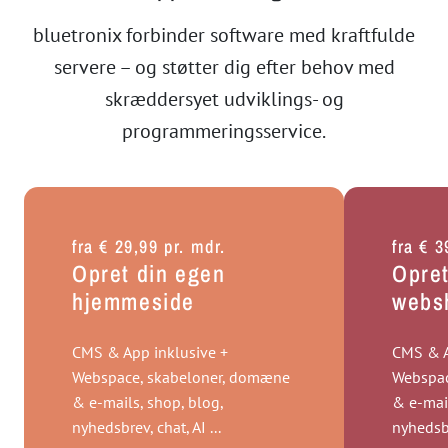
bluetronix forbinder software med kraftfulde
servere – og støtter dig efter behov med
skræddersyet udviklings- og
programmeringsservice.
fra € 29,99 pr. mdr.
fra € 3
Opret din egen
Opret
hjemmeside
webs
CMS & App inklusive +
CMS & A
Webspace, skabeloner, domæne
Webspac
& e-mails, shop, blog,
& e-mail
nyhedsbrev, chat, AI ...
nyhedsbre