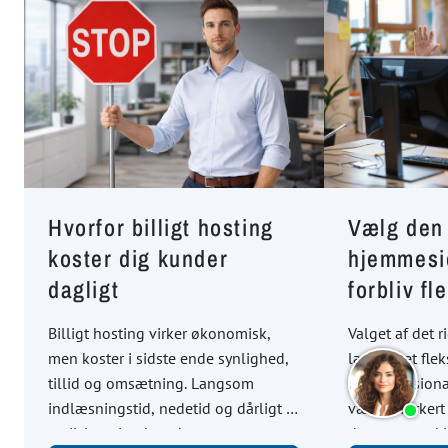
Hvorfor billigt hosting
Vælg den 
koster dig kunder
hjemmesi
dagligt
forbliv fl
Billigt hosting virker økonomisk,
Valget af det 
men koster i sidste ende synlighed,
langsigtet flek
tillid og omsætning. Langsom
og professiona
indlæsningstid, nedetid og dårligt e-
vælger forkert 
mail-levering betyder, at
dyre systemski